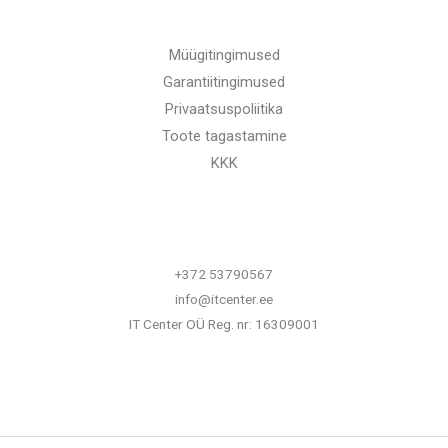
Müügitingimused
Garantiitingimused
Privaatsuspoliitika
Toote tagastamine
KKK
+372 53790567
info@itcenter.ee
IT Center OÜ Reg. nr: 16309001