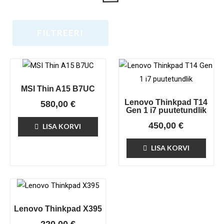
FILTREERI
MSI Thin A15 B7UC
Lenovo Thinkpad T14
580,00
€
Gen 1 i7 puutetundlik
450,00
€
LISA KORVI
LISA KORVI
Lenovo Thinkpad X395
220,00
€