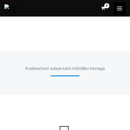
Skip
to
content
Hea kvaliteet veelgi parema hinnaga
Kvaliteetsed sülearvutid mõistliku hinnaga