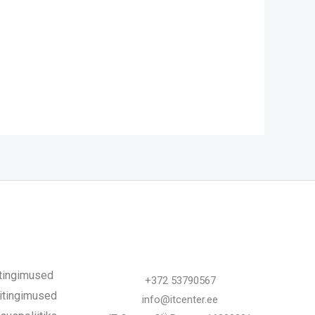
tingimused
+372 53790567
iitingimused
info@itcenter.ee