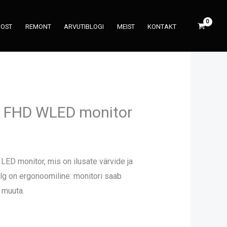
UOST
REMONT
ARVUTIBLOGI
MEIST
KONTAKT
6l FHD WLED monitor
 LED monitor, mis on ilusate värvide ja
lg on ergonoomiline: monitori saab
t muuta.