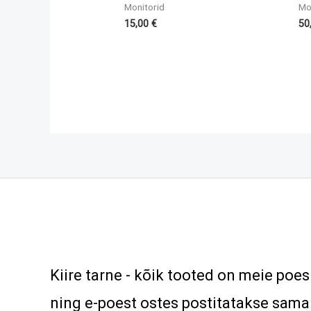
Monitorid
Mo
15,00
€
50
Kiire tarne - kõik tooted on meie poe
ning e-poest ostes postitatakse samal