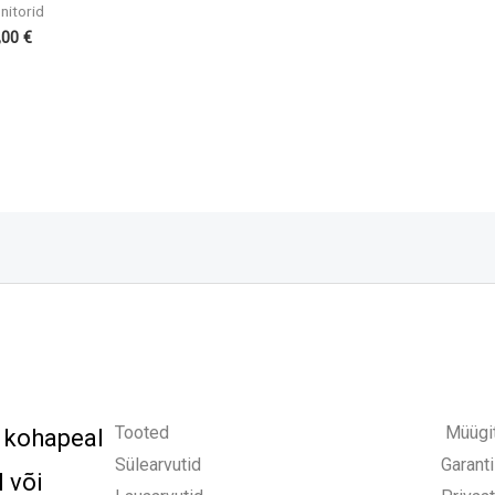
nitorid
,00
€
Tooted
Müügi
s kohapeal
Sülearvutid
Garant
 või