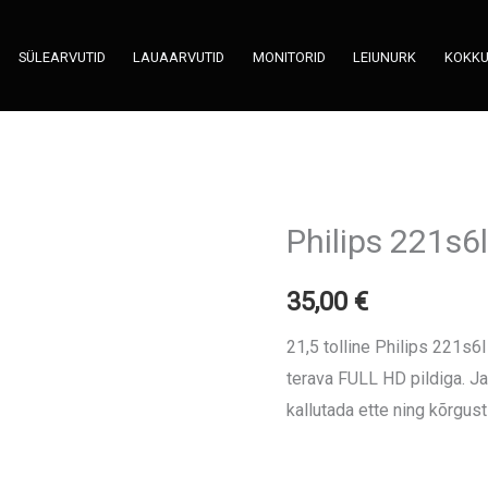
SÜLEARVUTID
LAUAARVUTID
MONITORID
LEIUNURK
KOKK
Philips 221s
Philips
221s6l
35,00
€
FHD
WLED
21,5 tolline Philips 221s6l
monitor
terava FULL HD pildiga. Ja
kogus
kallutada ette ning kõrgus